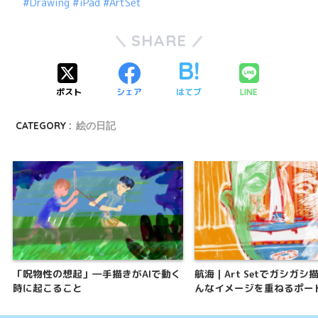
#Drawing
#iPad
#ArtSet
SHARE
ポスト
シェア
はてブ
LINE
CATEGORY :
絵の日記
「呪物性の想起」―手描きがAIで動く
航海｜Art Setでガシガシ
時に起こること
んなイメージを重ねるポー