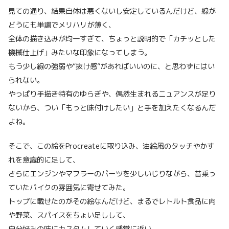
見ての通り、結果自体は悪くないし安定しているんだけど、線が
どうにも単調でメリハリが薄く、
全体の描き込みが均一すぎて、ちょっと説明的で「カチッとした
機械仕上げ」みたいな印象になってしまう。
もう少し線の強弱や“抜け感”があればいいのに、と思わずにはい
られない。
やっぱり手描き特有のゆらぎや、偶然生まれるニュアンスが足り
ないから、つい「もっと味付けしたい」と手を加えたくなるんだ
よね。
そこで、この絵をProcreateに取り込み、油絵風のタッチやかす
れを意識的に足して、
さらにエンジンやマフラーのパーツを少しいじりながら、昔乗っ
ていたバイクの雰囲気に寄せてみた。
トップに載せたのがその絵なんだけど、まるでレトルト食品に肉
や野菜、スパイスをちょい足しして、