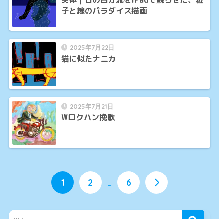
子と線のパラダイス描画
2025年7月22日
猫に似たナニカ
2025年7月21日
Wロクハン挽歌
1
2
…
6